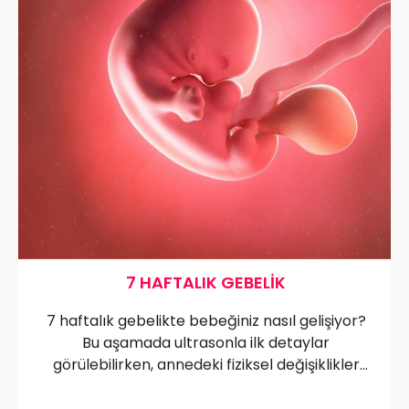
7 HAFTALIK GEBELIK
7 haftalık gebelikte bebeğiniz nasıl gelişiyor?
Bu aşamada ultrasonla ilk detaylar
görülebilirken, annedeki fiziksel değişiklikler
de daha belirgin hale gelir. Hem bebeğin
büyüme sürecine hem de anne adayının