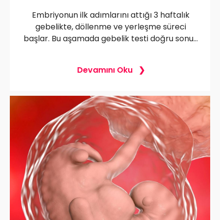
Embriyonun ilk adımlarını attığı 3 haftalık
gebelikte, döllenme ve yerleşme süreci
başlar. Bu aşamada gebelik testi doğru sonuç
verir mi, annede ne gibi değişiklikler görülür
ve ultrasonla belirgin hale gelir mi? Merak
Devamını Oku
ettiğiniz tüm detaylar için okumaya devam
edin!