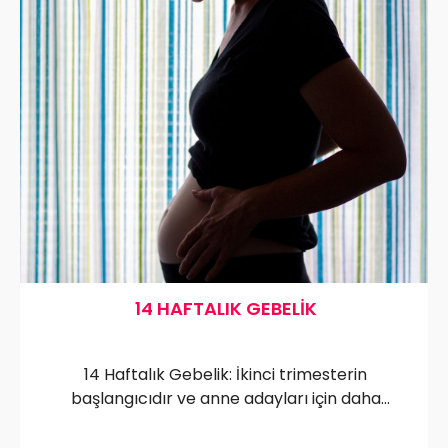
14 HAFTALIK GEBELIK
14 Haftalık Gebelik: İkinci trimesterin
başlangıcıdır ve anne adayları için daha
rahat bir dönemdir. Bebek hızla büyür; boyu
8-9 cm, ağırlığı 40-50 gram civarındadır.