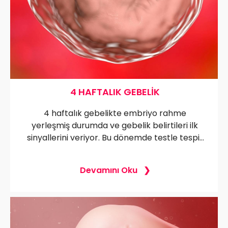
4 HAFTALIK GEBELIK
4 haftalık gebelikte embriyo rahme
yerleşmiş durumda ve gebelik belirtileri ilk
sinyallerini veriyor. Bu dönemde testle tespit
edilebilir mi, ultrasonla görülebilir mi ve
annenin beslenme düzeni nasıl olmalı? Bu
Devamını Oku
erken dönemin sırlarını öğrenmek için
detayları keşfedin!