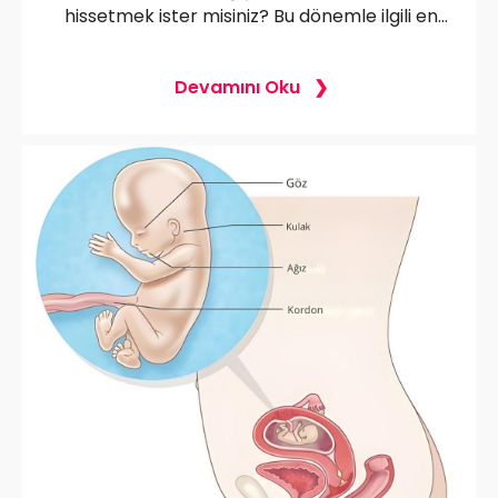
hissetmek ister misiniz? Bu dönemle ilgili en
çok merak edilen cinsiyet belirleme, anne
görüntüsü ve dikkat edilmesi gerekenler gibi
Devamını Oku
detaylar sizi bekliyor!