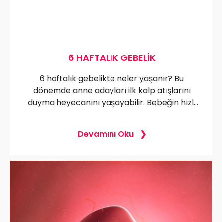
6 HAFTALIK GEBELIK
6 haftalık gebelikte neler yaşanır? Bu
dönemde anne adayları ilk kalp atışlarını
duyma heyecanını yaşayabilir. Bebeğin hızlı
gelişimiyle beraber vücutta gözle
görülmeyen ama hissedilen değişiklikler,
Devamını Oku
annelerin dikkat etmesi gerekenler ve
ultrason görüntüleri hakkında tüm detaylar
burada. Erken dönemdeki bu önemli adımları
öğrenmek için okumaya devam edin!