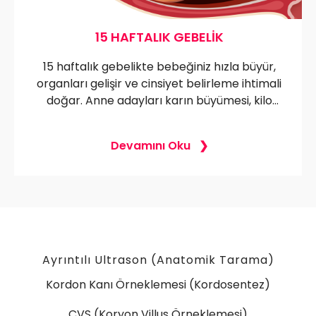
15 HAFTALIK GEBELIK
15 haftalık gebelikte bebeğiniz hızla büyür,
organları gelişir ve cinsiyet belirleme ihtimali
doğar. Anne adayları karın büyümesi, kilo
alımı ve hormonal değişimlerle birlikte
duygusal dalgalanmalar yaşayabilir. Ultrason
Devamını Oku
görüntüleri bebeğinizin hareketlerini ve
gelişimini gösterir. Yorgunluk, mide yanması
ve baş ağrısı gibi şikayetlerle başa çıkmak
için sağlıklı yaşam tarzı ve egzersiz
önerileriyle gebelik sürecini daha rahat hale
getirebilirsiniz.
Ayrıntılı Ultrason (Anatomik Tarama)
Kordon Kanı Örneklemesi (Kordosentez)
CVS (Koryon Villus Örneklemesi)