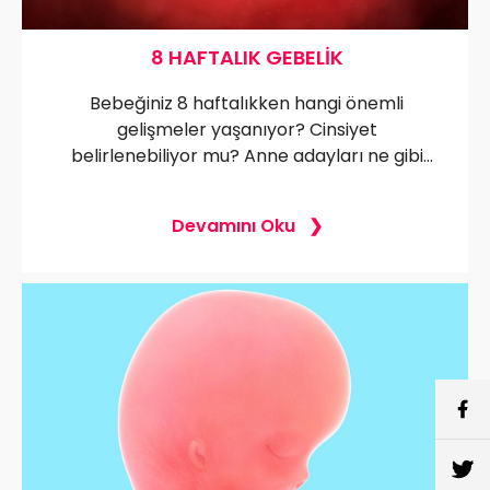
8 HAFTALIK GEBELIK
Bebeğiniz 8 haftalıkken hangi önemli
gelişmeler yaşanıyor? Cinsiyet
belirlenebiliyor mu? Anne adayları ne gibi
değişiklikler hissediyor? Ultrason
görüntülerinde neler görülüyor? Detayları
Devamını Oku
öğrenmek için okumaya devam edin!