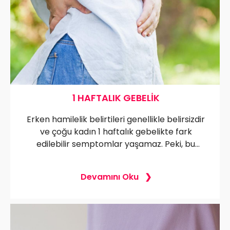
1 HAFTALIK GEBELIK
Erken hamilelik belirtileri genellikle belirsizdir
ve çoğu kadın 1 haftalık gebelikte fark
edilebilir semptomlar yaşamaz. Peki, bu
dönemde testte gebelik çıkar mı? Belirtiler
nelerdir? 1 haftalık hamilelikte merak edilen
Devamını Oku
tüm detayları öğrenin ve erken dönemde
neler bekleyebileceğinizi keşfedin.