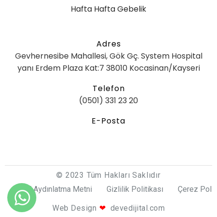
Hafta Hafta Gebelik
Adres
Gevhernesibe Mahallesi, Gök Gç. System Hospital
yanı Erdem Plaza Kat:7 38010 Kocasinan/Kayseri
Telefon
(0501) 331 23 20
E-Posta
© 2023 Tüm Hakları Saklıdır
KVKK Aydınlatma Metni
Gizlilik Politikası
Çerez Polit
Bilgi Al
Web Design
❤
devedijital.com