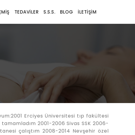
MIŞ
TEDAVILER
S.S.S.
BLOG
İLETIŞIM
um:2001 Erciyes Üniversitesi tıp fakültesi
mı tamamladım 2001-2006 Sivas SSK 2006-
tanesi çalıştım 2008-2014 Nevşehir özel