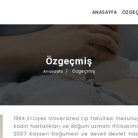
ANASAYFA
ÖZGEÇ
Özgeçmiş
Özgeçmiş
Anasayfa
1994 Erciyes Üniversitesi tıp fakültesi mezunuy
kadın hastalıkları ve doğum uzmanı ihtisası
2007 Kayseri Doğumevi ve develi devlet has