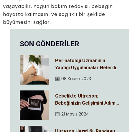
yaşayabilir. Yoğun bakım tedavisi, bebeğin
hayatta kalmasını ve sağlıklı bir şekilde
büyümesini sağlar.
SON GÖNDERİLER
Perinatoloji Uzmanının
Yaptığı Uygulamalar Nelerdir
?
08 Kasım 2023
Gebelikte Ultrason:
Bebeğinizin Gelişimini Adım
Adım İzleyin
21 Mayıs 2024
Ultrason Hazırlığı: Randevu