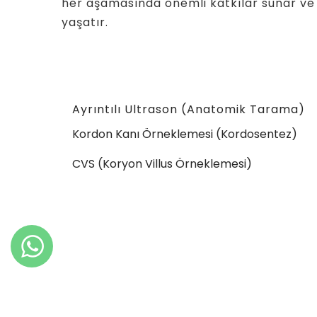
her aşamasında önemli katkılar sunar ve
yaşatır.
Ayrıntılı Ultrason (Anatomik Tarama)
Kordon Kanı Örneklemesi (Kordosentez)
CVS (Koryon Villus Örneklemesi)
Bilgi Al
© 2023 Tüm Hakları Saklıdır