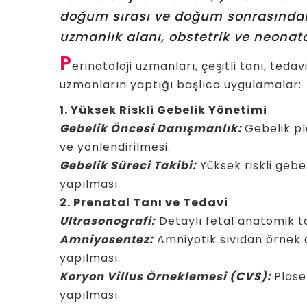
doğum sırası ve doğum sonrasındaki
uzmanlık alanı, obstetrik ve neonato
P
erinatoloji uzmanları, çeşitli tanı, teda
uzmanların yaptığı başlıca uygulamalar:
1. Yüksek Riskli Gebelik Yönetimi
Gebelik Öncesi Danışmanlık:
Gebelik pl
ve yönlendirilmesi.
Gebelik Süreci Takibi:
Yüksek riskli gebel
yapılması.
2. Prenatal Tanı ve Tedavi
Ultrasonografi:
Detaylı fetal anatomik t
Amniyosentez:
Amniyotik sıvıdan örnek 
yapılması.
Koryon Villus Örneklemesi (CVS):
Plase
yapılması.