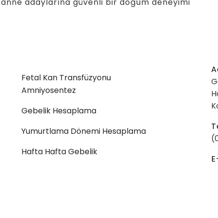
 anne adaylarına güvenli bir doğum deneyimi
A
Fetal Kan Transfüzyonu
G
Amniyosentez
H
K
Gebelik Hesaplama
T
Yumurtlama Dönemi Hesaplama
(
Hafta Hafta Gebelik
E
KVKK Aydınlatma Metni
Gizlilik Politikası
Çerez Politikas