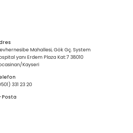
dres
evhernesibe Mahallesi, Gök Gç. System
ospital yanı Erdem Plaza Kat:7 38010
ocasinan/Kayseri
elefon
0501) 331 23 20
-Posta
ı
Web Design
❤
devedijital.com