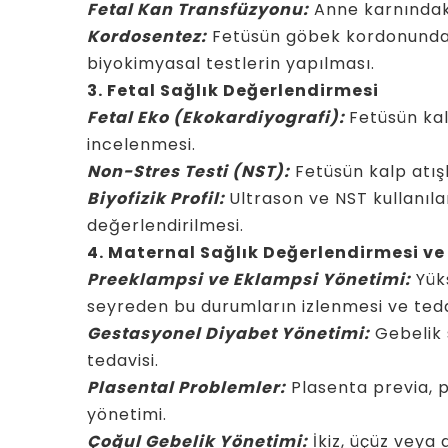
Fetal Kan Transfüzyonu:
Anne karnındaki
Kordosentez:
Fetüsün göbek kordonundan
biyokimyasal testlerin yapılması.
3. Fetal Sağlık Değerlendirmesi
Fetal Eko (Ekokardiyografi):
Fetüsün kal
incelenmesi.
Non-Stres Testi (NST):
Fetüsün kalp atışl
Biyofizik Profil:
Ultrason ve NST kullanıl
değerlendirilmesi.
4. Maternal Sağlık Değerlendirmesi ve
Preeklampsi ve Eklampsi Yönetimi:
Yüks
seyreden bu durumların izlenmesi ve teda
Gestasyonel Diyabet Yönetimi:
Gebelik 
tedavisi.
Plasental Problemler:
Plasenta previa, p
yönetimi.
Çoğul Gebelik Yönetimi:
İkiz, üçüz veya 