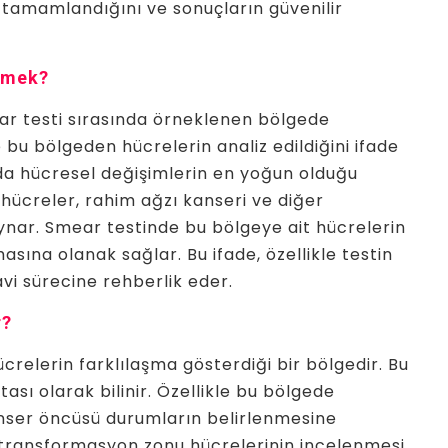
la tamamlandığını ve sonuçların güvenilir
emek?
ar testi sırasında örneklenen bölgede
u bölgeden hücrelerin analiz edildiğini ifade
a hücresel değişimlerin en yoğun olduğu
hücreler, rahim ağzı kanseri ve diğer
oynar. Smear testinde bu bölgeye ait hücrelerin
sına olanak sağlar. Bu ifade, özellikle testin
avi sürecine rehberlik eder.
r?
relerin farklılaşma gösterdiği bir bölgedir. Bu
ası olarak bilinir. Özellikle bu bölgede
anser öncüsü durumların belirlenmesine
 transformasyon zonu hücrelerinin incelenmesi