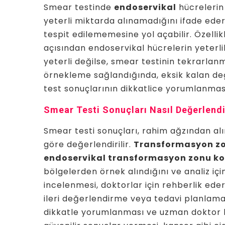
Smear testinde
endoservikal
hücrelerin 
yeterli miktarda alınamadığını ifade eder
tespit edilememesine yol açabilir. Özelli
açısından endoservikal hücrelerin yeterli
yeterli değilse, smear testinin tekrarlan
örnekleme sağlandığında, eksik kalan de
test sonuçlarının dikkatlice yorumlanması
Smear Testi Sonuçları Nasıl Değerlendir
Smear testi sonuçları, rahim ağzından al
göre değerlendirilir.
Transformasyon zo
endoservikal transformasyon zonu k
bölgelerden örnek alındığını ve analiz içi
incelenmesi, doktorlar için rehberlik eder
ileri değerlendirme veya tedavi planlamas
dikkatle yorumlanması ve uzman doktor k