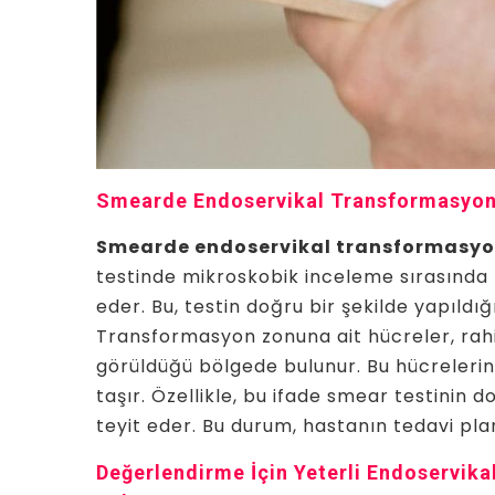
Smearde Endoservikal Transformasyon 
Smearde endoservikal transformasyon
testinde mikroskobik inceleme sırasında 
eder. Bu, testin doğru bir şekilde yapıldığ
Transformasyon zonuna ait hücreler, rah
görüldüğü bölgede bulunur. Bu hücrelerin 
taşır. Özellikle, bu ifade smear testinin 
teyit eder. Bu durum, hastanın tedavi plan
Değerlendirme İçin Yeterli Endoservi