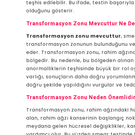
teşhis edilebilir. Bu ifade, testin başarıy
olduğunu gösterir.
Transformasyon Zonu Mevcuttur Ne D
Transformasyon zonu mevcuttur
, sme
transformasyon zonunun bulunduğunu ve b
eder. Transformasyon zonu, rahim ağzınd
bölgedir. Bu nedenle, bu bölgeden alınan 
anormalliklerin teşhisinde büyük bir rol 
varlığı, sonuçların daha doğru yorumlanma
doğru şekilde yapıldığını vurgular ve ted
Transformasyon Zonu Neden Önemlidi
Transformasyon zonu, rahim ağzındaki hüc
alan, rahim ağzı kanserinin başlangıç nokt
meydana gelen hücresel değişiklikler, k
yardımcı olur. Bu yüzden smear testinde