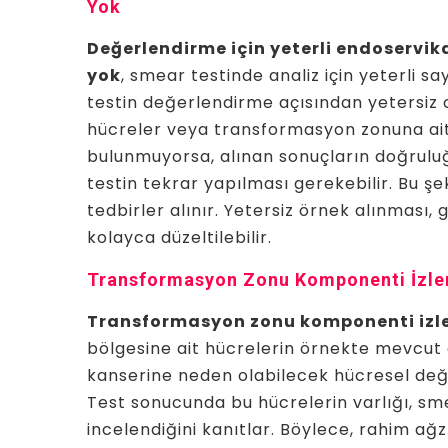
Yok
Değerlendirme için yeterli endoservi
yok
, smear testinde analiz için yeterli s
testin değerlendirme açısından yetersiz o
hücreler veya transformasyon zonuna ait
bulunmuyorsa, alınan sonuçların doğruluğu
testin tekrar yapılması gerekebilir. Bu şek
tedbirler alınır. Yetersiz örnek alınması
kolayca düzeltilebilir.
Transformasyon Zonu Komponenti İzle
Transformasyon zonu komponenti izl
bölgesine ait hücrelerin örnekte mevcut o
kanserine neden olabilecek hücresel değiş
Test sonucunda bu hücrelerin varlığı, sme
incelendiğini kanıtlar. Böylece, rahim a