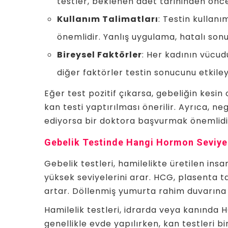
testler, beklenen adet tarihinden önce
Kullanım Talimatları
: Testin kullan
önemlidir. Yanlış uygulama, hatalı sonu
Bireysel Faktörler
: Her kadının vücud
diğer faktörler testin sonucunu etkileye
Eğer test pozitif çıkarsa, gebeliğin kesin 
kan testi yaptırılması önerilir. Ayrıca, n
ediyorsa bir doktora başvurmak önemlidi
Gebelik Testinde Hangi Hormon Seviyel
Gebelik testleri, hamilelikte üretilen i
yüksek seviyelerini arar. HCG, plasenta ta
artar. Döllenmiş yumurta rahim duvarına 
Hamilelik testleri, idrarda veya kanında HC
genellikle evde yapılırken, kan testleri bi