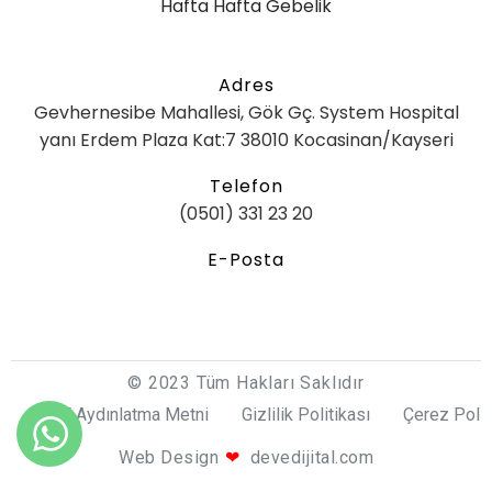
Hafta Hafta Gebelik
Adres
Gevhernesibe Mahallesi, Gök Gç. System Hospital
yanı Erdem Plaza Kat:7 38010 Kocasinan/Kayseri
Telefon
(0501) 331 23 20
E-Posta
© 2023 Tüm Hakları Saklıdır
KVKK Aydınlatma Metni
Gizlilik Politikası
Çerez Polit
Bilgi Al
Web Design
❤
devedijital.com