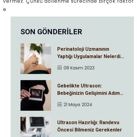
vermez. Çünkü döllenme sürecinde birçok faktör
e
SON GÖNDERİLER
Perinatoloji Uzmanının
Yaptığı Uygulamalar Nelerdir
?
08 Kasım 2023
Gebelikte Ultrason:
Bebeğinizin Gelişimini Adım
Adım İzleyin
21 Mayıs 2024
Ultrason Hazırlığı: Randevu
Öncesi Bilmeniz Gerekenler