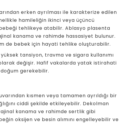
rından erken ayrılması ile karakterize edilen
nellikle hamileliğin ikinci veya üçüncü
bebeği tehlikeye atabilir. Ablasyo plasenta
, vajinal kanama ve rahimde hassasiyet bulunur.
e bebek için hayati tehlike oluşturabilir.
 yüksek tansiyon, travma ve sigara kullanımı
olarak değişir. Hafif vakalarda yatak istirahati
n doğum gerekebilir.
uvarından kısmen veya tamamen ayrıldığı bir
ığını ciddi şekilde etkileyebilir. Dekolman
 vajinal kanama ve rahimde sertlik gibi
ebeğin oksijen ve besin alımını engelleyebilir ve