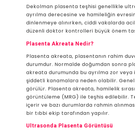
Dekolman plasenta teşhisi genellikle ultr
ayrılma derecesine ve hamileliğin evresi
dinlenmeye alınırken, ciddi vakalarda ac
düzenli doktor kontrolleri büyük önem taş
Plasenta Akreata Nedir?
Plasenta akreata, plasentanın rahim duva
durumdur. Normalde doğumdan sonra plas
akreata durumunda bu ayrılma zor veya i
şiddetli kanamalara neden olabilir. Gene
görülür. Plasenta akreata, hamilelik sır
görüntüleme (MRG) ile teşhis edilebilir. 
içerir ve bazı durumlarda rahmin alınmas
bir tıbbi ekip tarafından yapılır.
Ultrasonda Plasenta Görüntüsü