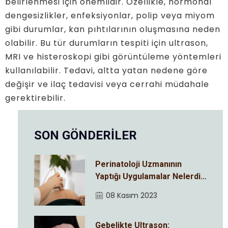
belirlenmesi için önemlidir. Özellikle, hormonal
dengesizlikler, enfeksiyonlar, polip veya miyom
gibi durumlar, kan pıhtılarının oluşmasına neden
olabilir. Bu tür durumların tespiti için ultrason,
MRI ve histeroskopi gibi görüntüleme yöntemleri
kullanılabilir. Tedavi, altta yatan nedene göre
değişir ve ilaç tedavisi veya cerrahi müdahale
gerektirebilir.
SON GÖNDERİLER
Perinatoloji Uzmanının
Yaptığı Uygulamalar Nelerdir
?
08 Kasım 2023
Gebelikte Ultrason: